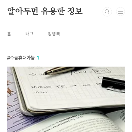
본문 바로가기
알아두면 유용한 정보
홈
태그
방명록
수능휴대가능
1