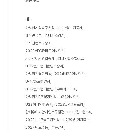
최근댓글
태그
아시안게임축구일정
U-17월드컵중계
대한민국부르키나파소경기
아시안컵축구중계
2023AFC카타르아시안컵
카타르아시안컵중계
아시안컵조별리그
U-17월드컵대한민국중계
아시안컵경기일정
2024U23아시안컵
U-17월드컵일정
U-17월드컵대한민국부르키나파소
아시안컵E조경기일정
u23아시안컵
U23아시안컵중계
2023U-17월드컵
항저우아시안게임축구일정
U-17월드컵E조
2023U-17월드컵일정
U23아시안컵축구
2024년도수능
수능날씨