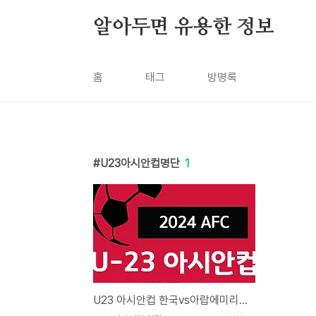
본문 바로가기
알아두면 유용한 정보
홈
태그
방명록
U23아시안컵명단
1
U23 아시안컵 한국vs아랍에미리트 중계 일정 조편성 최종 명단