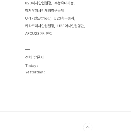
u23아시안컵일정
수능휴대가능
항저우아시안게임축구중계
U-17월드컵16강
U23축구중계
카타르아시안컵일정
U23아시안컵명단
AFCU23아시안컵
전체 방문자
Today :
Yesterday :