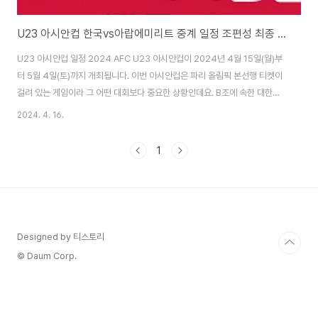
U23 아시안컵 한국vs아랍에미리트 중계 일정 조편성 최종 명단
U23 아시안컵 일정 2024 AFC U23 아시안컵이 2024년 4월 15일(월)부
터 5월 4일(토)까지 개최됩니다. 이번 아시안컵은 파리 올림픽 본선행 티켓이
걸려 있는 게임이라 그 어떤 대회보다 중요한 상황인데요. B조에 속한 대한민
국 국가 대표팀의 조별리그 일정을 살펴 보겠습니다. 일정 대진 중계 4월 17일
2024. 4. 16.
(수) 00:30 대한민국 vs 아랍에미리트 중계 바로가기👆 4월 19일(금) 22:00
대한민국 vs 중국 중계 바로가기👆 4월 22일(월) 22:00 대한민국 vs 일본
1
중계 바로가기👆 대한민국 국가대표팀의 첫 번째 경기는 수요일이 되는 밤 12
시 30분에 아랍에미리트와 치르게 됩니다. 중계를 시청하기 원하시는 분들은
아래 내용을 확인해 주세요. U23 아시안컵 중계 이번 2024 U-23..
Designed by 티스토리
© Daum Corp.