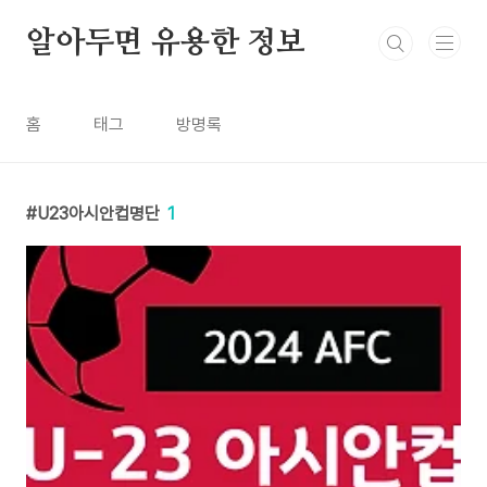
본문 바로가기
알아두면 유용한 정보
홈
태그
방명록
U23아시안컵명단
1